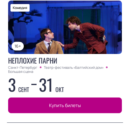
Комедия
16+
НЕПЛОХИЕ ПАРНИ
Санкт-Петербург
Театр-фестиваль «Балтийский дом»
Большая сцена
3
31
СЕНТ
ОКТ
Купить билеты