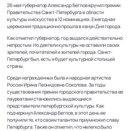
26 мая губернатор Александр Беглов вручил премии
Правительства Санкт-Петербурга в области
культуры и искусства в 12 номинациях. Ежегодная
церемония традиционно прошла в канун Дня города.
Как отметил губернатор, год выдался действительно
непростым. Но деятели культуры не оставили своих
зрителей, почитателей и жителей города. Санкт-
Петербург был, есть и будет культурной столицей
страны.
Среди награжденных была и народная артистка
России Ирина Леонидовна Соколова. За годы
существования премии городского правительства ее
лауреатами становились выдающиеся
представители петербургской культуры. Как
подчеркнул Александр Беглов, в этот день ее
получили те, кто своим талантом приумножил славу
Петербурга. Также он отметил, что нелегко было