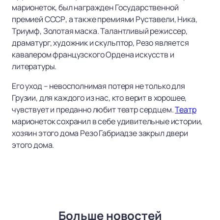
марионеток, был награжден Государственной
премией СССР, а также премиями Руставели, Ника,
Триумф, Золотая маска. Талантливый режиссер,
драматург, художник и скульптор, Резо является
кавалером французского Ордена искусств и
литературы.
Его уход – невосполнимая потеря не только для
Грузии, для каждого из нас, кто верит в хорошее,
чувствует и преданно любит театр сердцем.
Театр
марионеток сохранил в себе удивительные истории,
хозяин этого дома Резо Габриадзе закрыл двери
этого дома.
Больше новостей