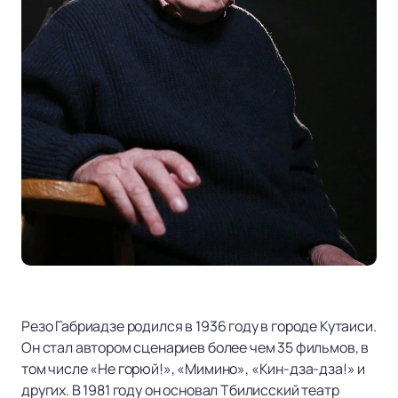
Резо Габриадзе родился в 1936 году в городе Кутаиси.
Он стал автором сценариев более чем 35 фильмов, в
том числе «Не горюй!», «Мимино», «Кин-дза-дза!» и
других. В 1981 году он основал Тбилисский театр