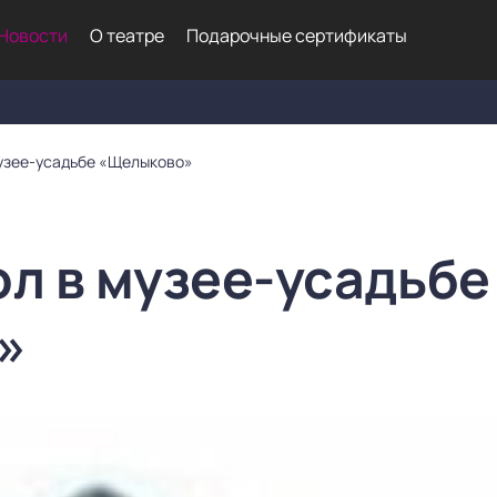
Новости
О театре
Подарочные сертификаты
музее-усадьбе «Щелыково»
ол в музее-усадьбе
»