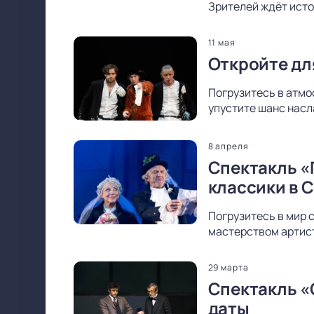
Зрителей ждёт исто
11 мая
Откройте дл
Погрузитесь в атмо
упустите шанс насл
8 апреля
Спектакль «
классики в 
Погрузитесь в мир 
мастерством артист
29 марта
Спектакль «
даты