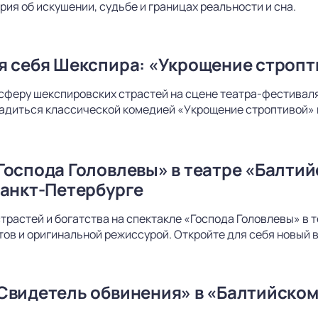
рия об искушении, судьбе и границах реальности и сна.
я себя Шекспира: «Укрощение стропт
сферу шекспировских страстей на сцене театра-фестиваля
адиться классической комедией «Укрощение строптивой» 
Господа Головлевы» в театре «Балти
Санкт-Петербурге
страстей и богатства на спектакле «Господа Головлевы» в
ов и оригинальной режиссурой. Откройте для себя новый в
Свидетель обвинения» в «Балтийском