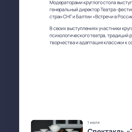
Модераторами круглого стола высту
генеральный директор Театра-фест
стран СНГ и Балтии «Встречи в Росси
В своих выступлениях участники кру
психологического театра, традиций р
творчества и адаптация классики к 
1 июля
Спектакль «