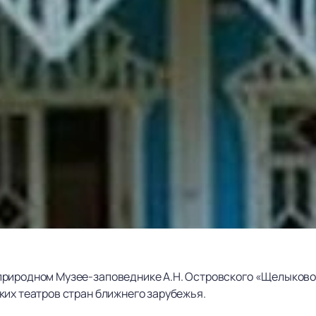
риродном Музее-заповеднике А.Н. Островского «Щелыково»
ких театров стран ближнего зарубежья.