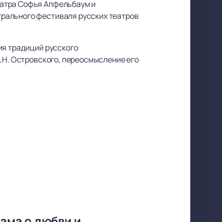
еатра Софья Апфельбаум и
трального фестиваля русских театров
ия традиций русского
.Н. Островского, переосмысление его
ама о любви и