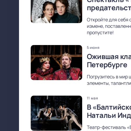
предательс
Откройте для себя 
измене, поставленн
пропустите!
5 июня
Ожившая кла
Петербурге
Погрузитесь в мир 
элементы, талантли
11 мая
В «Балтийск
Натальи Ин
Театр-фестиваль «