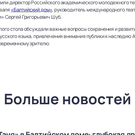
пили директор Российского академического молодежного т
иваля
«Балтийский дом»
, руководитель международного теа
и» Сергей Григорьевич Шуб.
глого стола обсуждали важные вопросы сохранения и развит
усского языка, привлечения внимания публики к наследию А
современному зрителю.
Больше новостей
Таня» в Балтийском доме: глубокая др