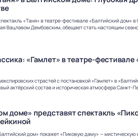
тве
спектакль «Таня» в театре-фестивале «Балтийский дом» в 
ая Вацлавом Дембовским, обещает стать настоящим сеанс
ссика: «Гамлет» в театре-фестивале 
шекспировских страстей с постановкой «Гамлет» в «Балти
вый актёрский состав и историческая атмосфера Санкт-Пе
ом доме» представят спектакль «Пико
дейкиной
Балтийский дом» покажет «Пиковую даму» — мистическую 