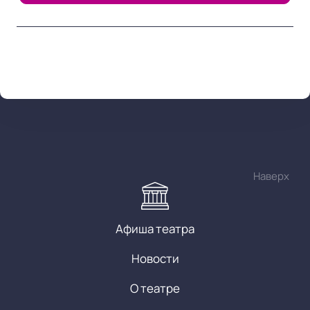
Наверх
Афиша театра
Новости
О театре