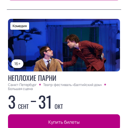
Комедия
16+
НЕПЛОХИЕ ПАРНИ
Санкт-Петербург
Театр-фестиваль «Балтийский дом»
Большая сцена
3
31
СЕНТ
ОКТ
Купить билеты