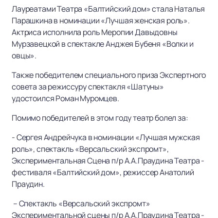
Лауреатами Театра «Балтийский дом» стала Наталья
Парашкина в номинации «Лучшая женская роль».
Актриса исполнила роль Меропии Давыдовны
Мурзавецкой в спектакле Анджея Бубеня «Волки и
овцы».
Также победителем специального приза Экспертного
совета за режиссуру спектакля «Шатуны»
удостоился Роман Муромцев.
Помимо победителей в этом году театр болел за:
- Сергея Андрейчука в номинации «Лучшая мужская
роль», спектакль «Версальский экспромт»,
Экспериментальная Сцена п/р А.А.Праудина Театра -
фестиваля «Балтийский дом», режиссер Анатолий
Праудин.
– Спектакль «Версальский экспромт»
Экспериментальной сцены п/р А.А.Праудина Театра -