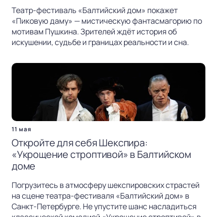
Театр-фестиваль «Балтийский дом» покажет
«Пиковую даму» — мистическую фантасмагорию по
мотивам Пушкина. Зрителей ждёт история об
искушении, судьбе и границах реальности и сна.
11 мая
Откройте для себя Шекспира:
«Укрощение строптивой» в Балтийском
доме
Погрузитесь в атмосферу шекспировских страстей
на сцене театра-фестиваля «Балтийский дом» в
Санкт-Петербурге. Не упустите шанс насладиться
классической комедией «Укрощение строптивой» в