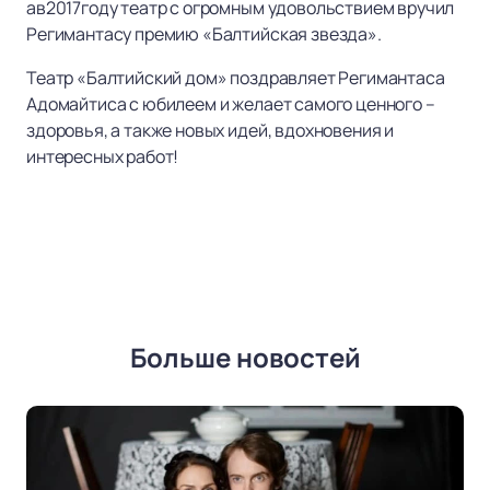
ав2017году театр с огромным удовольствием вручил
Регимантасу премию «Балтийская звезда».
Театр «Балтийский дом» поздравляет Регимантаса
Адомайтиса с юбилеем и желает самого ценного –
здоровья, а также новых идей, вдохновения и
интересных работ!
Больше новостей