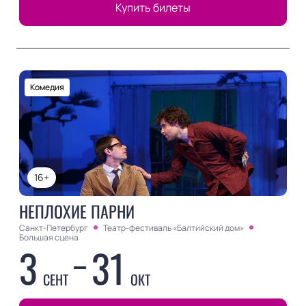
Купить билеты
Комедия
16+
НЕПЛОХИЕ ПАРНИ
Санкт-Петербург
Театр-фестиваль «Балтийский дом»
Большая сцена
3
31
СЕНТ
ОКТ