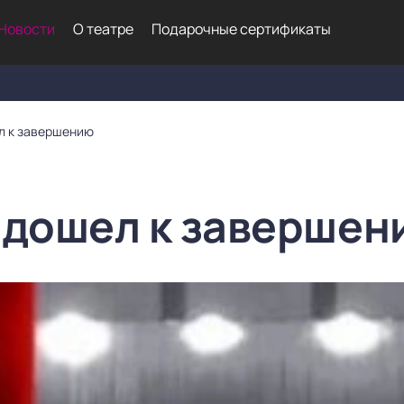
Новости
О театре
Подарочные сертификаты
л к завершению
одошел к завершен