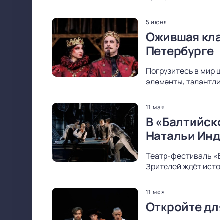
5 июня
Ожившая кла
Петербурге
Погрузитесь в мир 
элементы, талантли
11 мая
В «Балтийск
Натальи Ин
Театр-фестиваль «
Зрителей ждёт исто
11 мая
Откройте дл