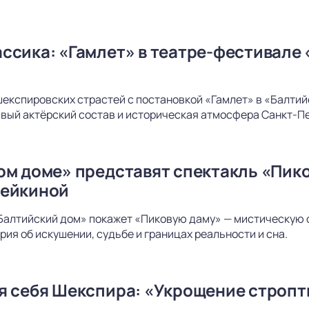
ссика: «Гамлет» в театре-фестивале 
шекспировских страстей с постановкой «Гамлет» в «Балти
вый актёрский состав и историческая атмосфера Санкт-Пе
ом доме» представят спектакль «Пико
дейкиной
Балтийский дом» покажет «Пиковую даму» — мистическую 
рия об искушении, судьбе и границах реальности и сна.
я себя Шекспира: «Укрощение стропт