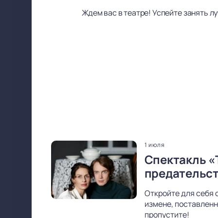
Ждем вас в театре! Успейте занять л
1 июля
Спектакль «
предательс
Откройте для себя 
измене, поставленн
пропустите!