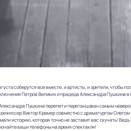
вгуста соберутся все вместе, и артисты, и зрители, чтобы 
ключения Петров Великих и прадеда Александра Пушкина в
 Александра Пушкина перепет и перетанцован самым неверо
, режиссер Виктор Крамер совместно с драматургом Олегом
мали историю, которая точно не заставит вас скучать! Вед
ючайте ваши телефоны на время спектакля!