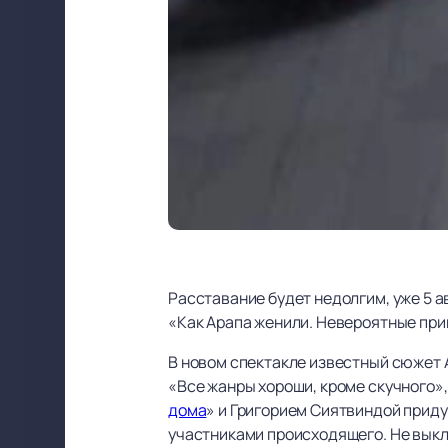
Расставание будет недолгим, уже 5 а
«Как Арапа женили. Невероятные при
В новом спектакле известный сюжет
«Все жанры хороши, кроме скучного»
дома
» и Григорием Сиятвиндой приду
участниками происходящего. Не выкл