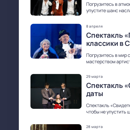
Погрузитесь в атмо
упустите шанс насл
8 апреля
Спектакль «
классики в 
Погрузитесь в мир 
мастерством артист
29 марта
Спектакль «
даты
Спектакль «Свидете
чтобы не упустить 
28 марта