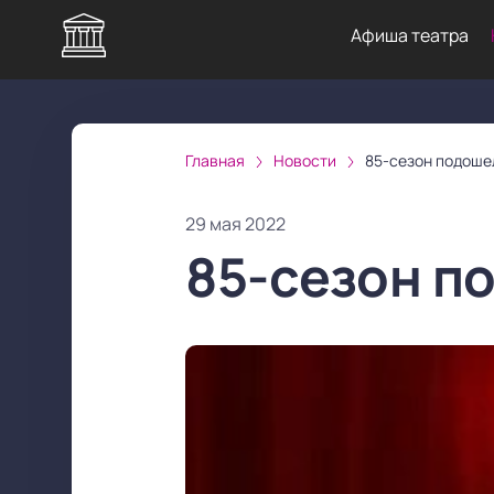
Афиша театра
Главная
Новости
85-сезон подоше
29 мая 2022
85-сезон п