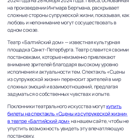
2024 года на 28 ноября 2024 года. Пьеса, основанная
на произведении Ингмара Бергмана, раскрывает
сложные стороны супружеской жизни, показывая, как
любовь и непонимание могут сосуществовать в
одном союзе.
Театр «Балтийский дом» — известная культурная
площадка Санкт-Петербурга. Театр славится своими
постановками, которые неизменно привлекают
внимание зрителей благодаря высокому уровню
исполнения и актуальности тем. Спектакль «Сцены
из супружеской жизни» переносит зрителей в мир
сложных эмоций и взаимоотношений, предлагая
задуматься о собственных чувствах и опыте.
Поклонники театрального искусства могут
купить
билеты на спектакль «Сцены из супружеской жизни»
в театре «Балтийский дом»
на нашем сайте, чтобы не
упустить возможность увидеть эту впечатляющую
постановку.