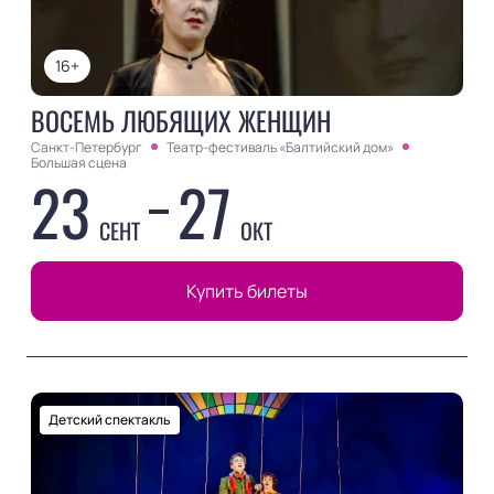
16+
ВОСЕМЬ ЛЮБЯЩИХ ЖЕНЩИН
Санкт-Петербург
Театр-фестиваль «Балтийский дом»
Большая сцена
23
27
СЕНТ
ОКТ
Купить билеты
Детский спектакль