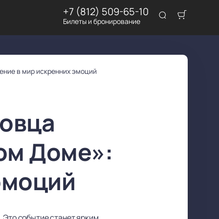
+7 (812) 509-65-10
Билеты и бронирование
ение в мир искренних эмоций
ковца
ом Доме»:
эмоций
. Это событие станет ярким