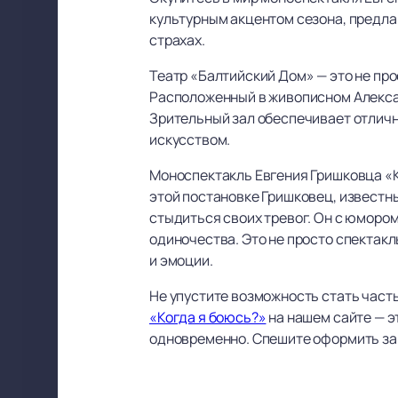
культурным акцентом сезона, предла
страхах.
Театр «Балтийский Дом» — это не пр
Расположенный в живописном Алексан
Зрительный зал обеспечивает отличн
искусством.
Моноспектакль Евгения Гришковца «К
этой постановке Гришковец, известн
стыдиться своих тревог. Он с юмором
одиночества. Это не просто спектакль
и эмоции.
Не упустите возможность стать част
«Когда я боюсь?»
на нашем сайте — э
одновременно. Спешите оформить зака