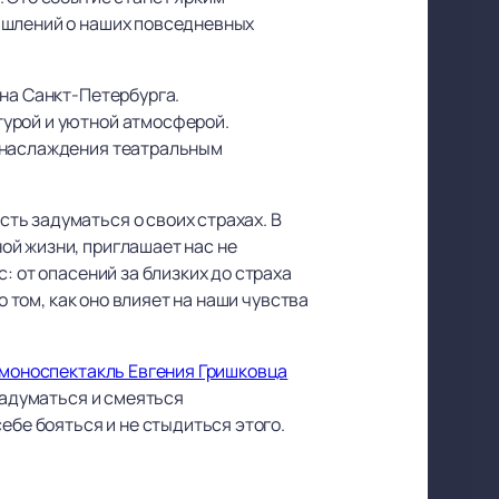
ышлений о наших повседневных
ина Санкт-Петербурга.
турой и уютной атмосферой.
я наслаждения театральным
ть задуматься о своих страхах. В
ой жизни, приглашает нас не
: от опасений за близких до страха
о том, как оно влияет на наши чувства
 моноспектакль Евгения Гришковца
задуматься и смеяться
ебе бояться и не стыдиться этого.