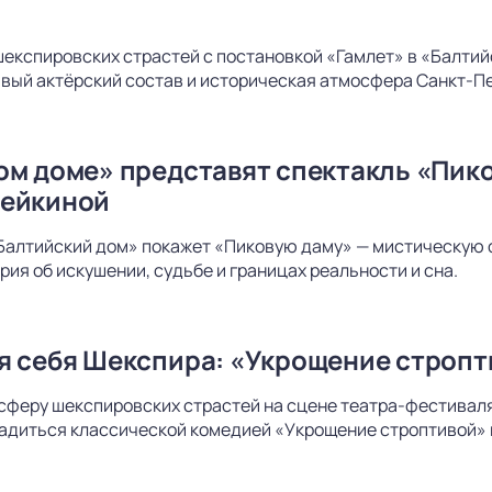
шекспировских страстей с постановкой «Гамлет» в «Балти
вый актёрский состав и историческая атмосфера Санкт-Пе
ом доме» представят спектакль «Пико
дейкиной
Балтийский дом» покажет «Пиковую даму» — мистическую 
рия об искушении, судьбе и границах реальности и сна.
я себя Шекспира: «Укрощение стропт
сферу шекспировских страстей на сцене театра-фестиваля
адиться классической комедией «Укрощение строптивой» 