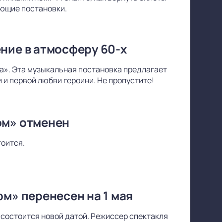
ающие постановки.
ние в атмосферу 60-х
а». Эта музыкальная постановка предлагает
и первой любви героини. Не пропустите!
ом» отменен
тоится.
ом» перенесен на 1 мая
 состоится новой датой. Режиссер спектакля