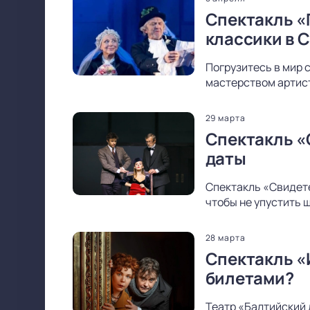
Спектакль «
классики в 
Погрузитесь в мир 
мастерством артист
29 марта
Спектакль «
даты
Спектакль «Свидете
чтобы не упустить 
28 марта
Спектакль «И
билетами?
Театр «Балтийский д