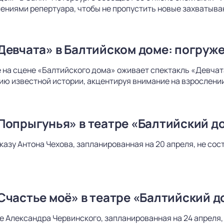
лениями репертуара, чтобы не пропустить новые захватыв
Девчата» в Балтийском доме: погруже
 на сцене «Балтийского дома» оживает спектакль «Девчат
ю известной истории, акцентируя внимание на взрослении 
Попрыгунья» в театре «Балтийский д
казу Антона Чехова, запланированная на 20 апреля, не сос
Счастье моё» в театре «Балтийский д
е Александра Червинского, запланированная на 24 апреля,