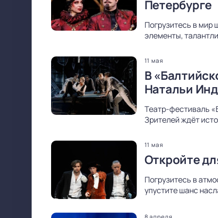
Петербурге
Погрузитесь в мир 
элементы, талантли
11 мая
В «Балтийск
Натальи Ин
Театр-фестиваль «
Зрителей ждёт исто
11 мая
Откройте дл
Погрузитесь в атмо
упустите шанс насл
8 апреля