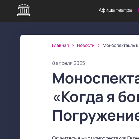
Афиша театра
Главная
Новости
Моноспектакль Е
8 апреля 2025
Моноспекта
«Когда я б
Погружение
Окунитесь в мир моноспектакля Евге