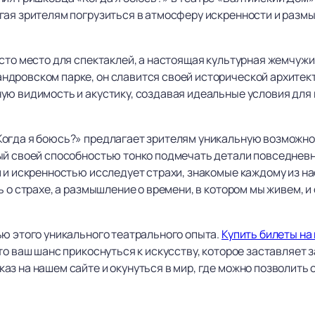
гая зрителям погрузиться в атмосферу искренности и разм
осто место для спектаклей, а настоящая культурная жемчуж
дровском парке, он славится своей исторической архитек
ую видимость и акустику, создавая идеальные условия дл
огда я боюсь?» предлагает зрителям уникальную возможнос
ый своей способностью тонко подмечать детали повседневн
 и искренностью исследует страхи, знакомые каждому из нас
 о страхе, а размышление о времени, в котором мы живем, и 
ью этого уникального театрального опыта.
Купить билеты на
то ваш шанс прикоснуться к искусству, которое заставляет 
з на нашем сайте и окунуться в мир, где можно позволить с