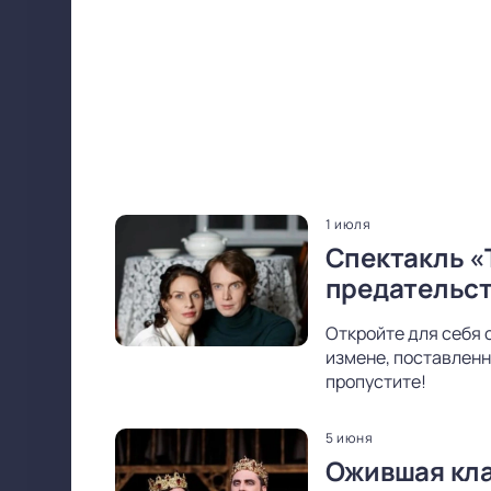
1 июля
Спектакль «
предательс
Откройте для себя 
измене, поставленн
пропустите!
5 июня
Ожившая кла