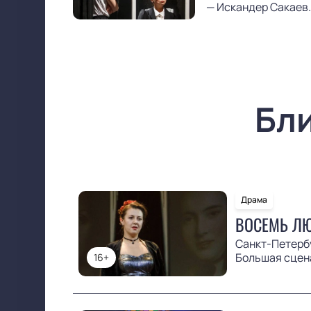
— Искандер Сакаев.
Бл
Драма
ВОСЕМЬ Л
Санкт-Петерб
Большая сцен
16+