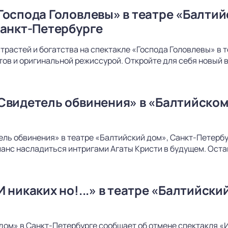
Господа Головлевы» в театре «Балти
Санкт-Петербурге
страстей и богатства на спектакле «Господа Головлевы» в
ов и оригинальной режиссурой. Откройте для себя новый в
Свидетель обвинения» в «Балтийском
ль обвинения» в театре «Балтийский дом», Санкт-Петербур
шанс насладиться интригами Агаты Кристи в будущем. Оста
 никаких но!...» в театре «Балтийски
ом» в Санкт-Петербурге сообщает об отмене спектакля «И н